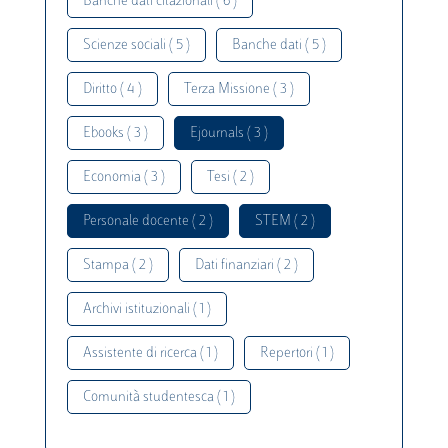
Banche dati citazionali ( 6 )
Scienze sociali ( 5 )
Banche dati ( 5 )
Diritto ( 4 )
Terza Missione ( 3 )
Ebooks ( 3 )
Ejournals ( 3 )
Economia ( 3 )
Tesi ( 2 )
Personale docente ( 2 )
STEM ( 2 )
Stampa ( 2 )
Dati finanziari ( 2 )
Archivi istituzionali ( 1 )
Assistente di ricerca ( 1 )
Repertori ( 1 )
Comunità studentesca ( 1 )