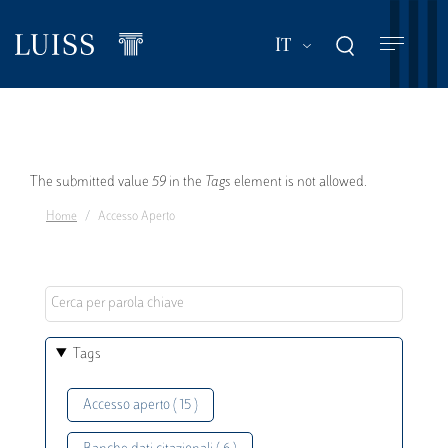
Salta
al
Mostra ulteriori a
IT
contenuto
principale
Messaggio
The submitted value
59
in the
Tags
element is not allowed.
Home
Accesso Aperto
di
errore
Tags
Accesso aperto ( 15 )