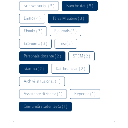
Scienze sociali ( 5 )
Banche dati ( 5 )
Diritto ( 4 )
Terza Missione ( 3 )
Ebooks ( 3 )
Ejournals ( 3 )
Economia ( 3 )
Tesi ( 2 )
Personale docente ( 2 )
STEM ( 2 )
Stampa ( 2 )
Dati finanziari ( 2 )
Archivi istituzionali ( 1 )
Assistente di ricerca ( 1 )
Repertori ( 1 )
Comunità studentesca ( 1 )