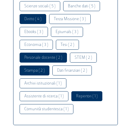
Scienze sociali ( 5 )
Banche dati ( 5 )
Diritto ( 4 )
Terza Missione ( 3 )
Ebooks ( 3 )
Ejournals ( 3 )
Economia ( 3 )
Tesi ( 2 )
Personale docente ( 2 )
STEM ( 2 )
Stampa ( 2 )
Dati finanziari ( 2 )
Archivi istituzionali ( 1 )
Assistente di ricerca ( 1 )
Repertori ( 1 )
Comunità studentesca ( 1 )