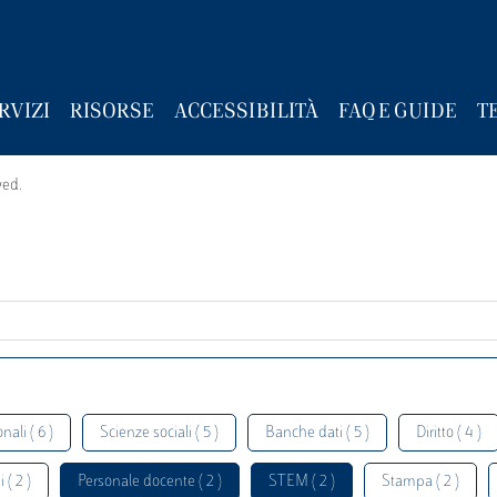
RVIZI
RISORSE
ACCESSIBILITÀ
FAQ E GUIDE
T
wed.
nali ( 6 )
Scienze sociali ( 5 )
Banche dati ( 5 )
Diritto ( 4 )
 ( 2 )
Personale docente ( 2 )
STEM ( 2 )
Stampa ( 2 )