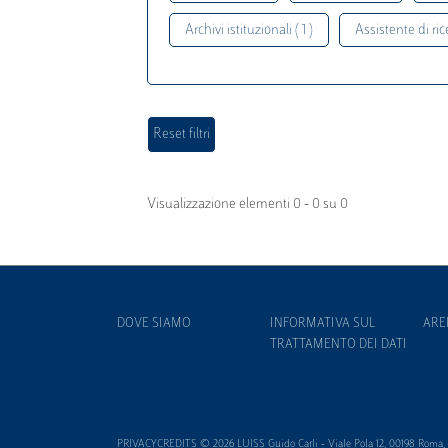
Archivi istituzionali ( 1 )
Assistente di rice
Visualizzazione elementi 0 - 0 su 0
DOVE SIAMO
INFORMATIVA SUL
ARE
TRATTAMENTO DEI DATI
PRIVACYCREDITS © 2026 LUISS Guido Carli - Viale Pola 12, 00198 Roma, It