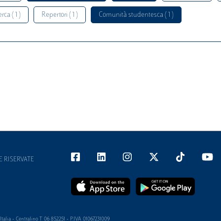
rca ( 1 )
Repertori ( 1 )
Comunità studentesca ( 1 )
E RISERVATE
alia - Centralino T 06 852251 - P.IVA 01067231009