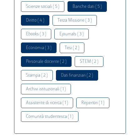
Scienze sociali ( 5 )
Banche dati ( 5 )
Diritto ( 4 )
Terza Missione ( 3 )
Ebooks ( 3 )
Ejournals ( 3 )
Economia ( 3 )
Tesi ( 2 )
Personale docente ( 2 )
STEM ( 2 )
Stampa ( 2 )
Dati finanziari ( 2 )
Archivi istituzionali ( 1 )
Assistente di ricerca ( 1 )
Repertori ( 1 )
Comunità studentesca ( 1 )