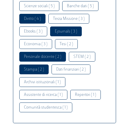
Scienze sociali ( 5 )
Banche dati ( 5 )
Diritto ( 4 )
Terza Missione ( 3 )
Ebooks ( 3 )
Ejournals ( 3 )
Economia ( 3 )
Tesi ( 2 )
Personale docente ( 2 )
STEM ( 2 )
Stampa ( 2 )
Dati finanziari ( 2 )
Archivi istituzionali ( 1 )
Assistente di ricerca ( 1 )
Repertori ( 1 )
Comunità studentesca ( 1 )