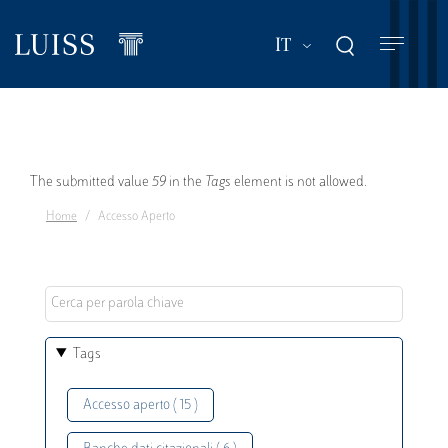
Salta
al
Mostra ulteriori a
IT
contenuto
principale
Messaggio
The submitted value
59
in the
Tags
element is not allowed.
Home
Accesso Aperto
di
errore
Tags
Accesso aperto ( 15 )