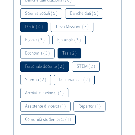
Banche dati citazionali ( 6 )
Scienze sociali ( 5 )
Banche dati ( 5 )
Diritto ( 4 )
Terza Missione ( 3 )
Ebooks ( 3 )
Ejournals ( 3 )
Economia ( 3 )
Tesi ( 2 )
Personale docente ( 2 )
STEM ( 2 )
Stampa ( 2 )
Dati finanziari ( 2 )
Archivi istituzionali ( 1 )
Assistente di ricerca ( 1 )
Repertori ( 1 )
Comunità studentesca ( 1 )