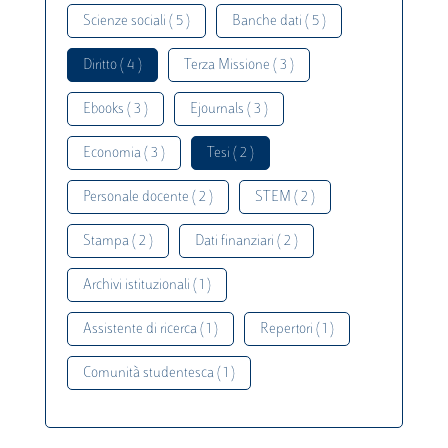
Scienze sociali ( 5 )
Banche dati ( 5 )
Diritto ( 4 )
Terza Missione ( 3 )
Ebooks ( 3 )
Ejournals ( 3 )
Economia ( 3 )
Tesi ( 2 )
Personale docente ( 2 )
STEM ( 2 )
Stampa ( 2 )
Dati finanziari ( 2 )
Archivi istituzionali ( 1 )
Assistente di ricerca ( 1 )
Repertori ( 1 )
Comunità studentesca ( 1 )