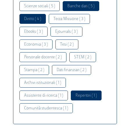
Scienze sociali ( 5 )
Banche dati ( 5 )
Diritto ( 4 )
Terza Missione ( 3 )
Ebooks ( 3 )
Ejournals ( 3 )
Economia ( 3 )
Tesi ( 2 )
Personale docente ( 2 )
STEM ( 2 )
Stampa ( 2 )
Dati finanziari ( 2 )
Archivi istituzionali ( 1 )
Assistente di ricerca ( 1 )
Repertori ( 1 )
Comunità studentesca ( 1 )