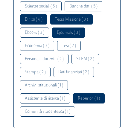
Scienze sociali ( 5 )
Banche dati ( 5 )
Diritto ( 4 )
Terza Missione ( 3 )
Ebooks ( 3 )
Ejournals ( 3 )
Economia ( 3 )
Tesi ( 2 )
Personale docente ( 2 )
STEM ( 2 )
Stampa ( 2 )
Dati finanziari ( 2 )
Archivi istituzionali ( 1 )
Assistente di ricerca ( 1 )
Repertori ( 1 )
Comunità studentesca ( 1 )