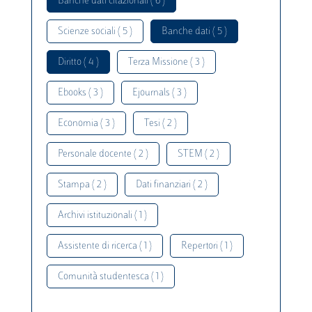
Banche dati citazionali ( 6 )
Scienze sociali ( 5 )
Banche dati ( 5 )
Diritto ( 4 )
Terza Missione ( 3 )
Ebooks ( 3 )
Ejournals ( 3 )
Economia ( 3 )
Tesi ( 2 )
Personale docente ( 2 )
STEM ( 2 )
Stampa ( 2 )
Dati finanziari ( 2 )
Archivi istituzionali ( 1 )
Assistente di ricerca ( 1 )
Repertori ( 1 )
Comunità studentesca ( 1 )