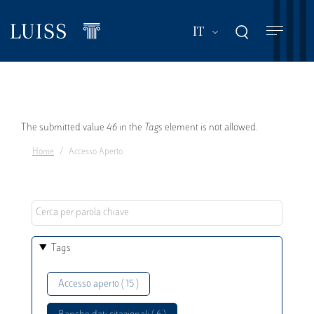
Salta
al
Mostra ulteriori a
IT
contenuto
principale
Messaggio
The submitted value
46
in the
Tags
element is not allowed.
Home
Accesso Aperto
di
errore
Tags
Accesso aperto ( 15 )