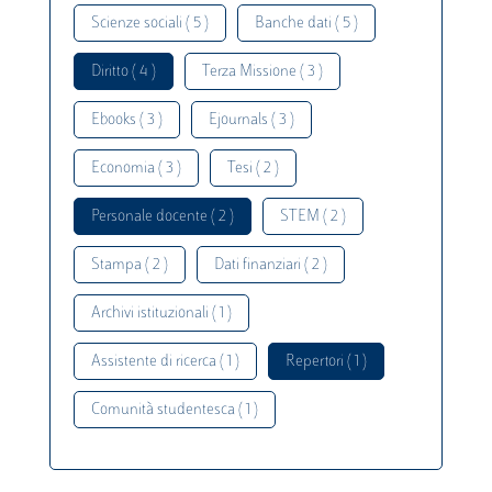
Scienze sociali ( 5 )
Banche dati ( 5 )
Diritto ( 4 )
Terza Missione ( 3 )
Ebooks ( 3 )
Ejournals ( 3 )
Economia ( 3 )
Tesi ( 2 )
Personale docente ( 2 )
STEM ( 2 )
Stampa ( 2 )
Dati finanziari ( 2 )
Archivi istituzionali ( 1 )
Assistente di ricerca ( 1 )
Repertori ( 1 )
Comunità studentesca ( 1 )