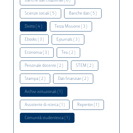
Banche dati citazionali ( 6 )
Scienze sociali ( 5 )
Banche dati ( 5 )
Diritto ( 4 )
Terza Missione ( 3 )
Ebooks ( 3 )
Ejournals ( 3 )
Economia ( 3 )
Tesi ( 2 )
Personale docente ( 2 )
STEM ( 2 )
Stampa ( 2 )
Dati finanziari ( 2 )
Archivi istituzionali ( 1 )
Assistente di ricerca ( 1 )
Repertori ( 1 )
Comunità studentesca ( 1 )