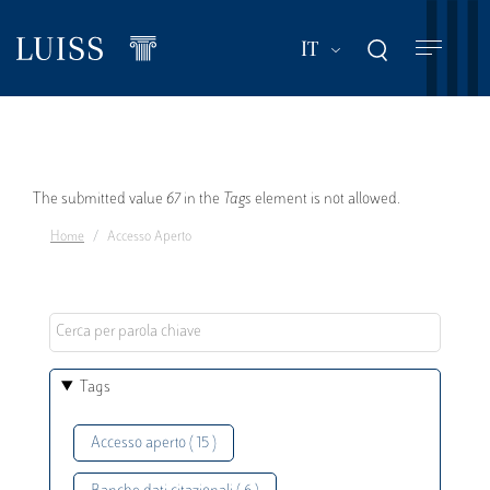
Salta
al
Mostra ulteriori a
IT
contenuto
principale
Messaggio
The submitted value
67
in the
Tags
element is not allowed.
Home
Accesso Aperto
di
errore
Tags
Accesso aperto ( 15 )