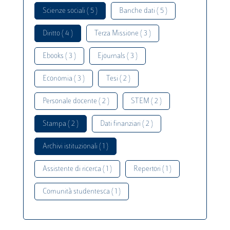
Scienze sociali ( 5 )
Banche dati ( 5 )
Diritto ( 4 )
Terza Missione ( 3 )
Ebooks ( 3 )
Ejournals ( 3 )
Economia ( 3 )
Tesi ( 2 )
Personale docente ( 2 )
STEM ( 2 )
Stampa ( 2 )
Dati finanziari ( 2 )
Archivi istituzionali ( 1 )
Assistente di ricerca ( 1 )
Repertori ( 1 )
Comunità studentesca ( 1 )