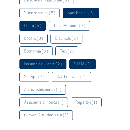
Banche dati citazionali ( 6 )
Scienze sociali ( 5 )
Banche dati ( 5 )
Diritto ( 4 )
Terza Missione ( 3 )
Ebooks ( 3 )
Ejournals ( 3 )
Economia ( 3 )
Tesi ( 2 )
Personale docente ( 2 )
STEM ( 2 )
Stampa ( 2 )
Dati finanziari ( 2 )
Archivi istituzionali ( 1 )
Assistente di ricerca ( 1 )
Repertori ( 1 )
Comunità studentesca ( 1 )