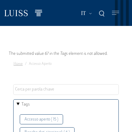
Salta
al
Mostra ulteriori a
IT
contenuto
principale
Messaggio
The submitted value
67
in the
Tags
element is not allowed.
Home
Accesso Aperto
di
errore
Tags
Accesso aperto ( 15 )