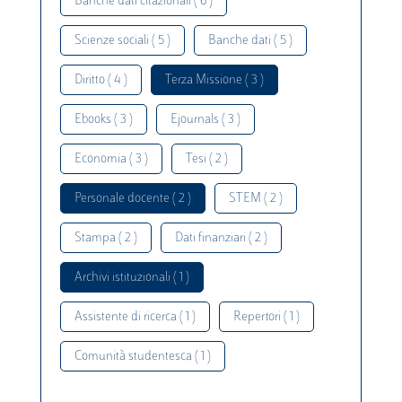
Banche dati citazionali ( 6 )
Scienze sociali ( 5 )
Banche dati ( 5 )
Diritto ( 4 )
Terza Missione ( 3 )
Ebooks ( 3 )
Ejournals ( 3 )
Economia ( 3 )
Tesi ( 2 )
Personale docente ( 2 )
STEM ( 2 )
Stampa ( 2 )
Dati finanziari ( 2 )
Archivi istituzionali ( 1 )
Assistente di ricerca ( 1 )
Repertori ( 1 )
Comunità studentesca ( 1 )