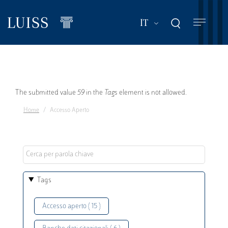
Salta
al
Mostra ulteriori a
IT
contenuto
principale
Messaggio
The submitted value
59
in the
Tags
element is not allowed.
Home
Accesso Aperto
di
errore
Tags
Accesso aperto ( 15 )