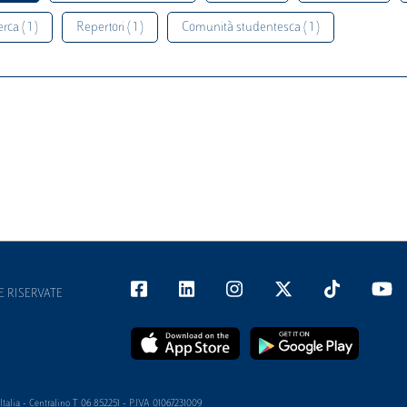
rca ( 1 )
Repertori ( 1 )
Comunità studentesca ( 1 )
E RISERVATE
alia - Centralino T 06 852251 - P.IVA 01067231009