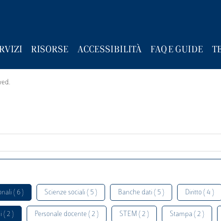
RVIZI
RISORSE
ACCESSIBILITÀ
FAQ E GUIDE
T
wed.
nali ( 6 )
Scienze sociali ( 5 )
Banche dati ( 5 )
Diritto ( 4 )
 ( 2 )
Personale docente ( 2 )
STEM ( 2 )
Stampa ( 2 )