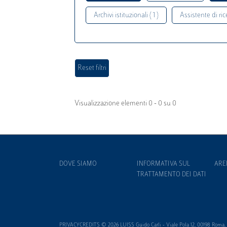
Archivi istituzionali ( 1 )
Assistente di rice
Visualizzazione elementi 0 - 0 su 0
DOVE SIAMO
INFORMATIVA SUL
ARE
TRATTAMENTO DEI DATI
PRIVACYCREDITS © 2026 LUISS Guido Carli - Viale Pola 12, 00198 Roma, It