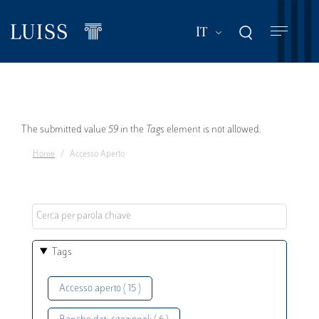
Salta
al
Mostra ulteriori a
IT
contenuto
principale
Messaggio
The submitted value
59
in the
Tags
element is not allowed.
Home
Accesso Aperto
di
errore
Tags
Accesso aperto ( 15 )