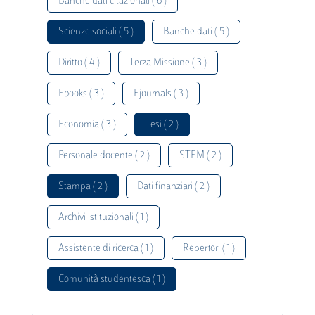
Banche dati citazionali ( 6 )
Scienze sociali ( 5 )
Banche dati ( 5 )
Diritto ( 4 )
Terza Missione ( 3 )
Ebooks ( 3 )
Ejournals ( 3 )
Economia ( 3 )
Tesi ( 2 )
Personale docente ( 2 )
STEM ( 2 )
Stampa ( 2 )
Dati finanziari ( 2 )
Archivi istituzionali ( 1 )
Assistente di ricerca ( 1 )
Repertori ( 1 )
Comunità studentesca ( 1 )