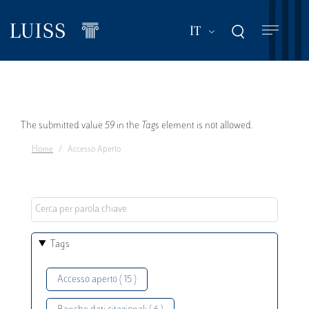
Salta
al
Mostra ulteriori a
IT
contenuto
principale
Messaggio
The submitted value
59
in the
Tags
element is not allowed.
Home
Accesso Aperto
di
errore
Tags
Accesso aperto ( 15 )