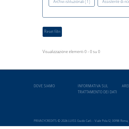
Archivi istituzionali ( 1 )
Assistente di rice
Visualizzazione elementi 0 - 0 su 0
DOVE SIAMO
INFORMATIVA SUL
ARE
TRATTAMENTO DEI DATI
PRIVACYCREDITS © 2026 LUISS Guido Carli - Viale Pola 12, 00198 Roma, It