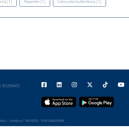
rca ( 1 )
Repertori ( 1 )
Comunità studentesca ( 1 )
E RISERVATE
alia - Centralino T 06 852251 - P.IVA 01067231009