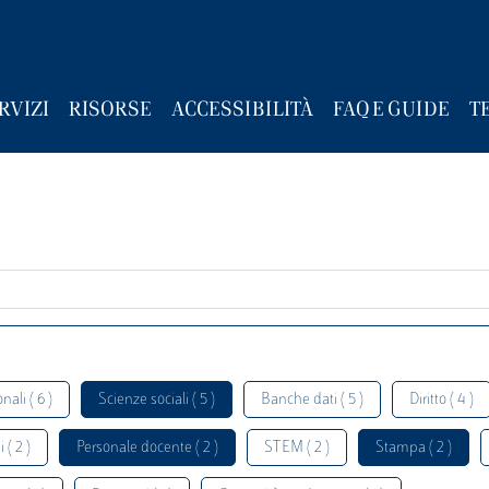
RVIZI
RISORSE
ACCESSIBILITÀ
FAQ E GUIDE
T
nali ( 6 )
Scienze sociali ( 5 )
Banche dati ( 5 )
Diritto ( 4 )
 ( 2 )
Personale docente ( 2 )
STEM ( 2 )
Stampa ( 2 )