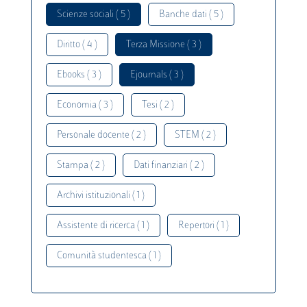
Scienze sociali ( 5 )
Banche dati ( 5 )
Diritto ( 4 )
Terza Missione ( 3 )
Ebooks ( 3 )
Ejournals ( 3 )
Economia ( 3 )
Tesi ( 2 )
Personale docente ( 2 )
STEM ( 2 )
Stampa ( 2 )
Dati finanziari ( 2 )
Archivi istituzionali ( 1 )
Assistente di ricerca ( 1 )
Repertori ( 1 )
Comunità studentesca ( 1 )