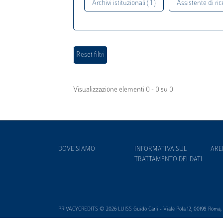
Archivi istituzionali ( 1 )
Assistente di rice
Visualizzazione elementi 0 - 0 su 0
DOVE SIAMO
INFORMATIVA SUL
ARE
TRATTAMENTO DEI DATI
PRIVACYCREDITS © 2026 LUISS Guido Carli - Viale Pola 12, 00198 Roma, It