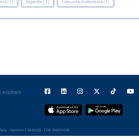
rca ( 1 )
Repertori ( 1 )
Comunità studentesca ( 1 )
E RISERVATE
alia - Centralino T 06 852251 - P.IVA 01067231009