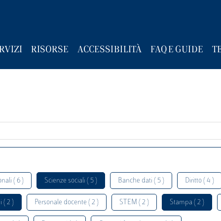
RVIZI
RISORSE
ACCESSIBILITÀ
FAQ E GUIDE
T
nali ( 6 )
Scienze sociali ( 5 )
Banche dati ( 5 )
Diritto ( 4 )
 ( 2 )
Personale docente ( 2 )
STEM ( 2 )
Stampa ( 2 )