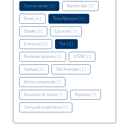
Scienze sociali ( 5 )
Banche dati ( 5 )
Diritto ( 4 )
Terza Missione ( 3 )
Ebooks ( 3 )
Ejournals ( 3 )
Economia ( 3 )
Tesi ( 2 )
Personale docente ( 2 )
STEM ( 2 )
Stampa ( 2 )
Dati finanziari ( 2 )
Archivi istituzionali ( 1 )
Assistente di ricerca ( 1 )
Repertori ( 1 )
Comunità studentesca ( 1 )