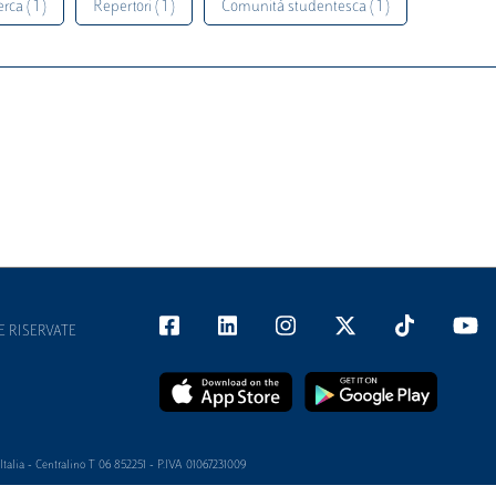
rca ( 1 )
Repertori ( 1 )
Comunità studentesca ( 1 )
E RISERVATE
alia - Centralino T 06 852251 - P.IVA 01067231009