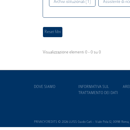
Archivi istituzionali ( 1 )
Assistente di rice
Visualizzazione elementi 0 - 0 su 0
DOVE SIAMO
INFORMATIVA SUL
ARE
TRATTAMENTO DEI DATI
PRIVACYCREDITS © 2026 LUISS Guido Carli - Viale Pola 12, 00198 Roma, It