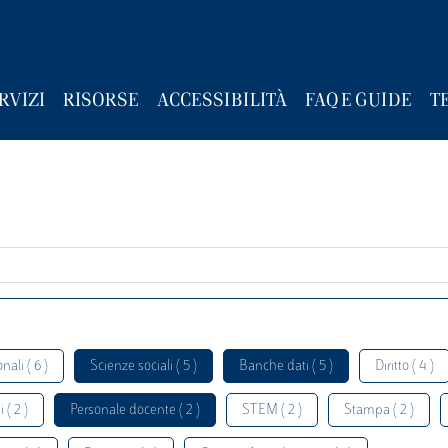
RVIZI
RISORSE
ACCESSIBILITÀ
FAQ E GUIDE
T
nali ( 6 )
Scienze sociali ( 5 )
Banche dati ( 5 )
Diritto ( 4 )
 ( 2 )
Personale docente ( 2 )
STEM ( 2 )
Stampa ( 2 )