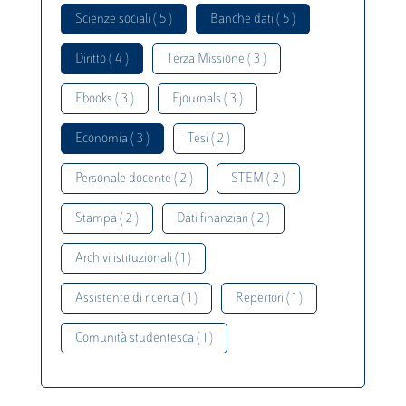
Scienze sociali ( 5 )
Banche dati ( 5 )
Diritto ( 4 )
Terza Missione ( 3 )
Ebooks ( 3 )
Ejournals ( 3 )
Economia ( 3 )
Tesi ( 2 )
Personale docente ( 2 )
STEM ( 2 )
Stampa ( 2 )
Dati finanziari ( 2 )
Archivi istituzionali ( 1 )
Assistente di ricerca ( 1 )
Repertori ( 1 )
Comunità studentesca ( 1 )