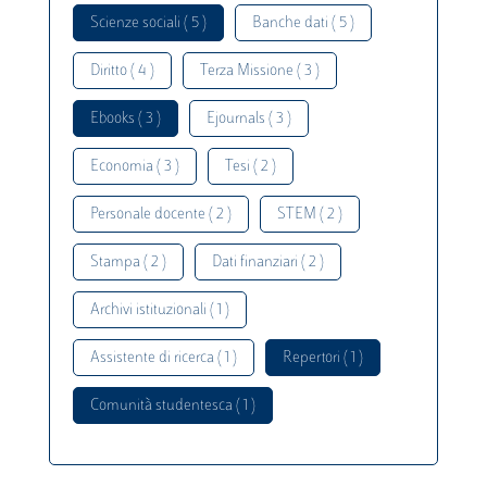
Scienze sociali ( 5 )
Banche dati ( 5 )
Diritto ( 4 )
Terza Missione ( 3 )
Ebooks ( 3 )
Ejournals ( 3 )
Economia ( 3 )
Tesi ( 2 )
Personale docente ( 2 )
STEM ( 2 )
Stampa ( 2 )
Dati finanziari ( 2 )
Archivi istituzionali ( 1 )
Assistente di ricerca ( 1 )
Repertori ( 1 )
Comunità studentesca ( 1 )