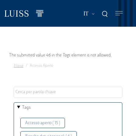
Salta
al
Mostra ulteriori a
IT
contenuto
principale
Messaggio
The submitted value
46
in the
Tags
element is not allowed.
Home
Accesso Aperto
di
errore
Tags
Accesso aperto ( 15 )