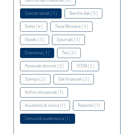
Banche dati citazionali ( 6 )
Scienze sociali ( 5 )
Banche dati ( 5 )
Diritto ( 4 )
Terza Missione ( 3 )
Ebooks ( 3 )
Ejournals ( 3 )
Economia ( 3 )
Tesi ( 2 )
Personale docente ( 2 )
STEM ( 2 )
Stampa ( 2 )
Dati finanziari ( 2 )
Archivi istituzionali ( 1 )
Assistente di ricerca ( 1 )
Repertori ( 1 )
Comunità studentesca ( 1 )