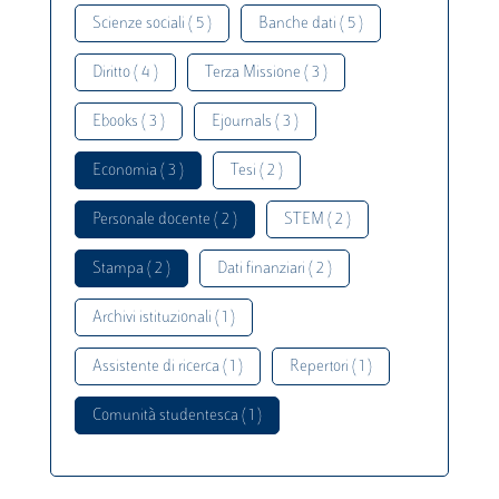
Scienze sociali ( 5 )
Banche dati ( 5 )
Diritto ( 4 )
Terza Missione ( 3 )
Ebooks ( 3 )
Ejournals ( 3 )
Economia ( 3 )
Tesi ( 2 )
Personale docente ( 2 )
STEM ( 2 )
Stampa ( 2 )
Dati finanziari ( 2 )
Archivi istituzionali ( 1 )
Assistente di ricerca ( 1 )
Repertori ( 1 )
Comunità studentesca ( 1 )