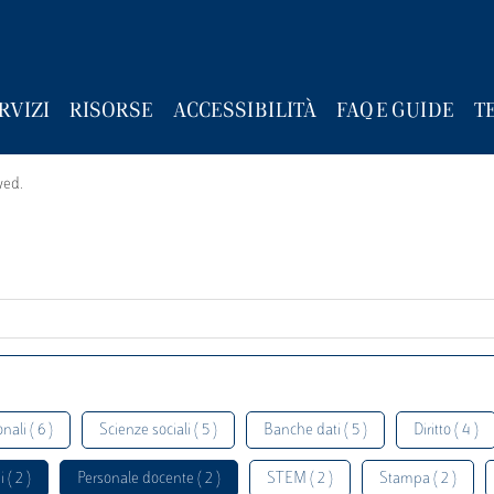
RVIZI
RISORSE
ACCESSIBILITÀ
FAQ E GUIDE
T
wed.
nali ( 6 )
Scienze sociali ( 5 )
Banche dati ( 5 )
Diritto ( 4 )
 ( 2 )
Personale docente ( 2 )
STEM ( 2 )
Stampa ( 2 )