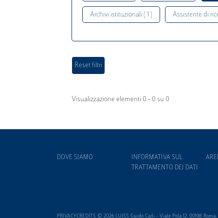
Archivi istituzionali ( 1 )
Assistente di rice
Visualizzazione elementi 0 - 0 su 0
DOVE SIAMO
INFORMATIVA SUL
ARE
TRATTAMENTO DEI DATI
PRIVACYCREDITS © 2026 LUISS Guido Carli - Viale Pola 12, 00198 Roma, It