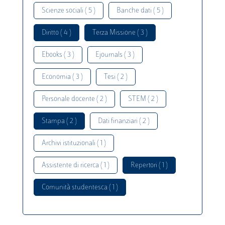
Scienze sociali ( 5 )
Banche dati ( 5 )
Diritto ( 4 )
Terza Missione ( 3 )
Ebooks ( 3 )
Ejournals ( 3 )
Economia ( 3 )
Tesi ( 2 )
Personale docente ( 2 )
STEM ( 2 )
Stampa ( 2 )
Dati finanziari ( 2 )
Archivi istituzionali ( 1 )
Assistente di ricerca ( 1 )
Repertori ( 1 )
Comunità studentesca ( 1 )