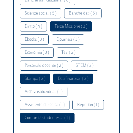
Banche dati citazionali ( 6 )
Scienze sociali ( 5 )
Banche dati ( 5 )
Diritto ( 4 )
Terza Missione ( 3 )
Ebooks ( 3 )
Ejournals ( 3 )
Economia ( 3 )
Tesi ( 2 )
Personale docente ( 2 )
STEM ( 2 )
Stampa ( 2 )
Dati finanziari ( 2 )
Archivi istituzionali ( 1 )
Assistente di ricerca ( 1 )
Repertori ( 1 )
Comunità studentesca ( 1 )