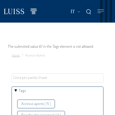
Salta
al
Mostra ulteriori a
IT
contenuto
principale
Messaggio
The submitted value
67
in the
Tags
element is not allowed.
Home
Accesso Aperto
di
errore
Tags
Accesso aperto ( 15 )