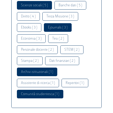
Scienze sociali ( 5 )
Banche dati ( 5 )
Diritto ( 4 )
Terza Missione ( 3 )
Ebooks ( 3 )
Ejournals ( 3 )
Economia ( 3 )
Tesi ( 2 )
Personale docente ( 2 )
STEM ( 2 )
Stampa ( 2 )
Dati finanziari ( 2 )
Archivi istituzionali ( 1 )
Assistente di ricerca ( 1 )
Repertori ( 1 )
Comunità studentesca ( 1 )