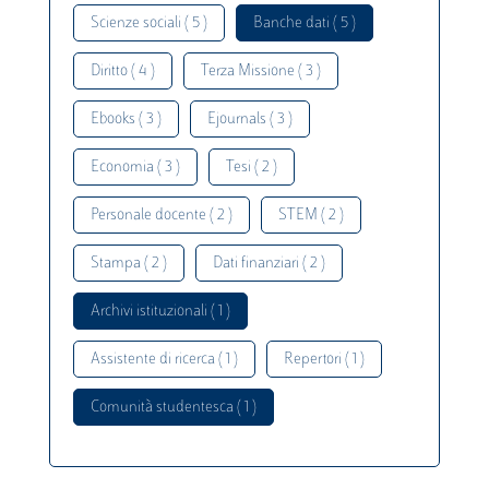
Scienze sociali ( 5 )
Banche dati ( 5 )
Diritto ( 4 )
Terza Missione ( 3 )
Ebooks ( 3 )
Ejournals ( 3 )
Economia ( 3 )
Tesi ( 2 )
Personale docente ( 2 )
STEM ( 2 )
Stampa ( 2 )
Dati finanziari ( 2 )
Archivi istituzionali ( 1 )
Assistente di ricerca ( 1 )
Repertori ( 1 )
Comunità studentesca ( 1 )