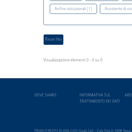
Archivi istituzionali ( 1 )
Assistente di rice
Visualizzazione elementi 0 - 0 su 0
DOVE SIAMO
INFORMATIVA SUL
ARE
TRATTAMENTO DEI DATI
PRIVACYCREDITS © 2026 LUISS Guido Carli - Viale Pola 12, 00198 Roma, It