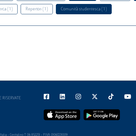
rca ( 1 )
Repertori ( 1 )
Comunità studentesca ( 1 )
E RISERVATE
alia - Centralino T 06 852251 - P.IVA 01067231009