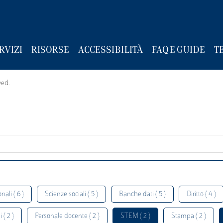
RVIZI
RISORSE
ACCESSIBILITÀ
FAQ E GUIDE
T
wed.
nali ( 6 )
Scienze sociali ( 5 )
Banche dati ( 5 )
Diritto ( 4 )
 ( 2 )
Personale docente ( 2 )
STEM ( 2 )
Stampa ( 2 )