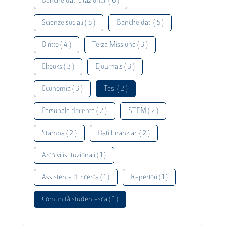
Banche dati citazionali ( 6 )
Scienze sociali ( 5 )
Banche dati ( 5 )
Diritto ( 4 )
Terza Missione ( 3 )
Ebooks ( 3 )
Ejournals ( 3 )
Economia ( 3 )
Tesi ( 2 )
Personale docente ( 2 )
STEM ( 2 )
Stampa ( 2 )
Dati finanziari ( 2 )
Archivi istituzionali ( 1 )
Assistente di ricerca ( 1 )
Repertori ( 1 )
Comunità studentesca ( 1 )