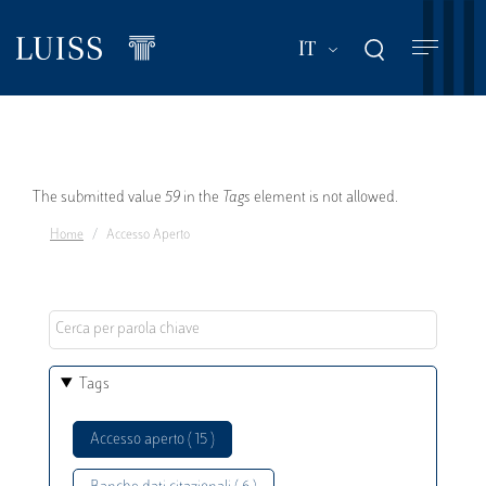
Salta
al
Mostra ulteriori a
IT
contenuto
principale
Messaggio
The submitted value
59
in the
Tags
element is not allowed.
Home
Accesso Aperto
di
errore
Tags
Accesso aperto ( 15 )