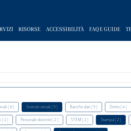
RVIZI
RISORSE
ACCESSIBILITÀ
FAQ E GUIDE
T
nali ( 6 )
Scienze sociali ( 5 )
Banche dati ( 5 )
Diritto ( 4 )
 ( 2 )
Personale docente ( 2 )
STEM ( 2 )
Stampa ( 2 )