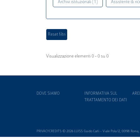
Archivi istituzionali ( 1 )
Assistente di rice
Visualizzazione elementi 0 - 0 su 0
DOVE SIAMO
INFORMATIVA SUL
ARE
TRATTAMENTO DEI DATI
PRIVACYCREDITS © 2026 LUISS Guido Carli - Viale Pola 12, 00198 Roma, It