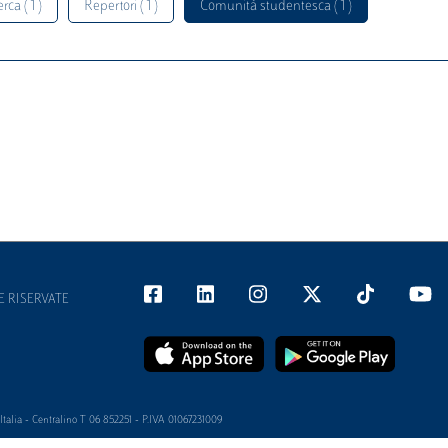
rca ( 1 )
Repertori ( 1 )
Comunità studentesca ( 1 )
E RISERVATE
alia - Centralino T 06 852251 - P.IVA 01067231009