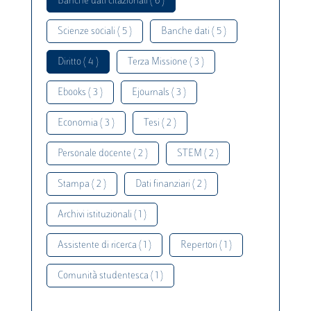
Banche dati citazionali ( 6 )
Scienze sociali ( 5 )
Banche dati ( 5 )
Diritto ( 4 )
Terza Missione ( 3 )
Ebooks ( 3 )
Ejournals ( 3 )
Economia ( 3 )
Tesi ( 2 )
Personale docente ( 2 )
STEM ( 2 )
Stampa ( 2 )
Dati finanziari ( 2 )
Archivi istituzionali ( 1 )
Assistente di ricerca ( 1 )
Repertori ( 1 )
Comunità studentesca ( 1 )