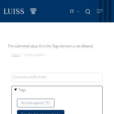
Salta
al
Mostra ulteriori a
IT
contenuto
principale
Messaggio
The submitted value
53
in the
Tags
element is not allowed.
Home
Accesso Aperto
di
errore
Tags
Accesso aperto ( 15 )