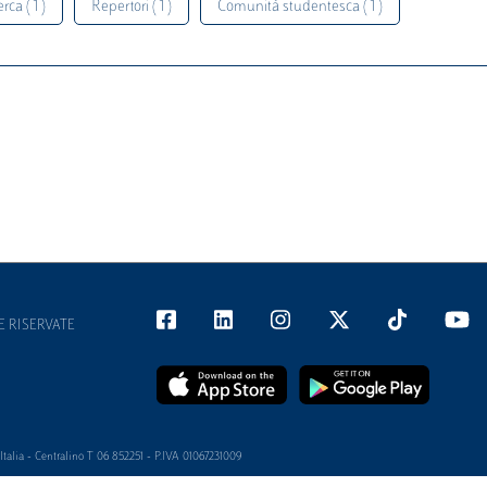
rca ( 1 )
Repertori ( 1 )
Comunità studentesca ( 1 )
E RISERVATE
alia - Centralino T 06 852251 - P.IVA 01067231009