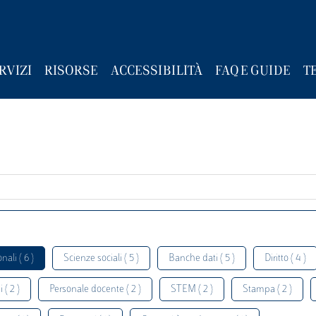
RVIZI
RISORSE
ACCESSIBILITÀ
FAQ E GUIDE
T
nali ( 6 )
Scienze sociali ( 5 )
Banche dati ( 5 )
Diritto ( 4 )
 ( 2 )
Personale docente ( 2 )
STEM ( 2 )
Stampa ( 2 )