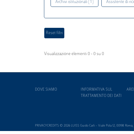
Archivi istituzionali ( 1 )
Assistente di rice
Visualizzazione elementi 0 - 0 su 0
DOVE SIAMO
INFORMATIVA SUL
ARE
TRATTAMENTO DEI DATI
PRIVACYCREDITS © 2026 LUISS Guido Carli - Viale Pola 12, 00198 Roma, It