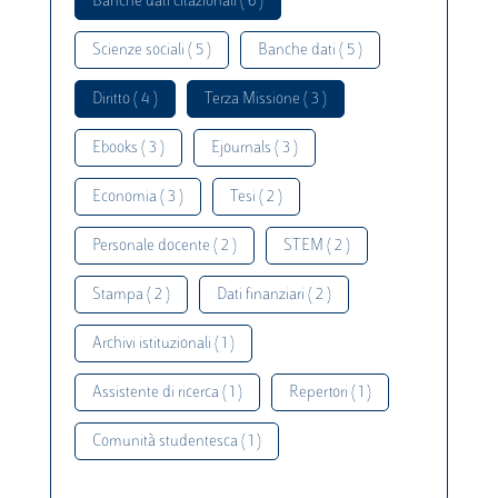
Banche dati citazionali ( 6 )
Scienze sociali ( 5 )
Banche dati ( 5 )
Diritto ( 4 )
Terza Missione ( 3 )
Ebooks ( 3 )
Ejournals ( 3 )
Economia ( 3 )
Tesi ( 2 )
Personale docente ( 2 )
STEM ( 2 )
Stampa ( 2 )
Dati finanziari ( 2 )
Archivi istituzionali ( 1 )
Assistente di ricerca ( 1 )
Repertori ( 1 )
Comunità studentesca ( 1 )