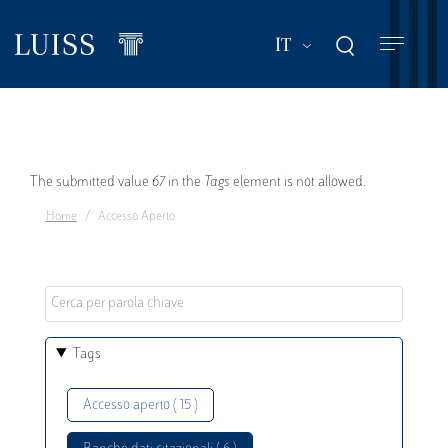
Salta
al
Mostra ulteriori a
IT
contenuto
principale
Messaggio
The submitted value
67
in the
Tags
element is not allowed.
Home
Accesso Aperto
di
errore
Tags
Accesso aperto ( 15 )