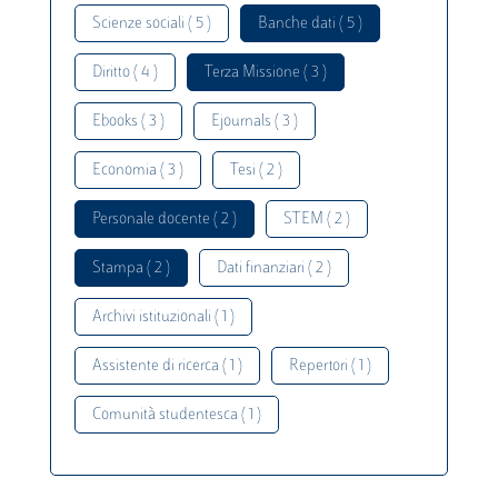
Scienze sociali ( 5 )
Banche dati ( 5 )
Diritto ( 4 )
Terza Missione ( 3 )
Ebooks ( 3 )
Ejournals ( 3 )
Economia ( 3 )
Tesi ( 2 )
Personale docente ( 2 )
STEM ( 2 )
Stampa ( 2 )
Dati finanziari ( 2 )
Archivi istituzionali ( 1 )
Assistente di ricerca ( 1 )
Repertori ( 1 )
Comunità studentesca ( 1 )