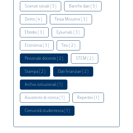
Scienze sociali ( 5 )
Banche dati ( 5 )
Diritto ( 4 )
Terza Missione ( 3 )
Ebooks ( 3 )
Ejournals ( 3 )
Economia ( 3 )
Tesi ( 2 )
Personale docente ( 2 )
STEM ( 2 )
Stampa ( 2 )
Dati finanziari ( 2 )
Archivi istituzionali ( 1 )
Assistente di ricerca ( 1 )
Repertori ( 1 )
Comunità studentesca ( 1 )