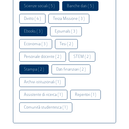
Scienze sociali ( 5 )
Banche dati ( 5 )
Diritto ( 4 )
Terza Missione ( 3 )
Ebooks ( 3 )
Ejournals ( 3 )
Economia ( 3 )
Tesi ( 2 )
Personale docente ( 2 )
STEM ( 2 )
Stampa ( 2 )
Dati finanziari ( 2 )
Archivi istituzionali ( 1 )
Assistente di ricerca ( 1 )
Repertori ( 1 )
Comunità studentesca ( 1 )