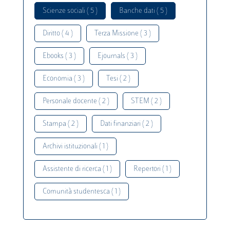
Scienze sociali ( 5 )
Banche dati ( 5 )
Diritto ( 4 )
Terza Missione ( 3 )
Ebooks ( 3 )
Ejournals ( 3 )
Economia ( 3 )
Tesi ( 2 )
Personale docente ( 2 )
STEM ( 2 )
Stampa ( 2 )
Dati finanziari ( 2 )
Archivi istituzionali ( 1 )
Assistente di ricerca ( 1 )
Repertori ( 1 )
Comunità studentesca ( 1 )