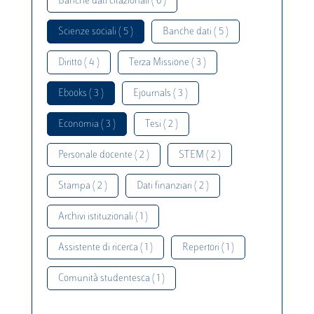
Banche dati citazionali ( 6 )
Scienze sociali ( 5 )
Banche dati ( 5 )
Diritto ( 4 )
Terza Missione ( 3 )
Ebooks ( 3 )
Ejournals ( 3 )
Economia ( 3 )
Tesi ( 2 )
Personale docente ( 2 )
STEM ( 2 )
Stampa ( 2 )
Dati finanziari ( 2 )
Archivi istituzionali ( 1 )
Assistente di ricerca ( 1 )
Repertori ( 1 )
Comunità studentesca ( 1 )