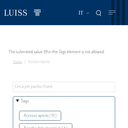
Salta
al
Mostra ulteriori a
IT
contenuto
principale
Messaggio
The submitted value
59
in the
Tags
element is not allowed.
Home
Accesso Aperto
di
errore
Tags
Accesso aperto ( 15 )