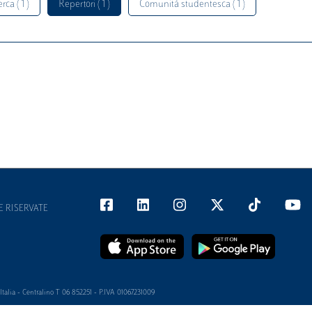
rca ( 1 )
Repertori ( 1 )
Comunità studentesca ( 1 )
E RISERVATE
alia - Centralino T 06 852251 - P.IVA 01067231009