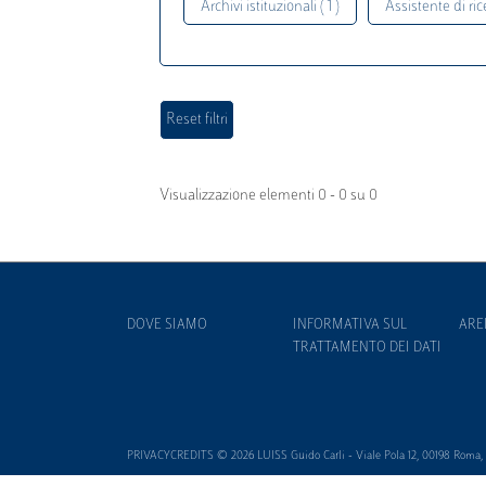
Archivi istituzionali ( 1 )
Assistente di rice
Visualizzazione elementi 0 - 0 su 0
DOVE SIAMO
INFORMATIVA SUL
ARE
TRATTAMENTO DEI DATI
PRIVACYCREDITS © 2026 LUISS Guido Carli - Viale Pola 12, 00198 Roma, It