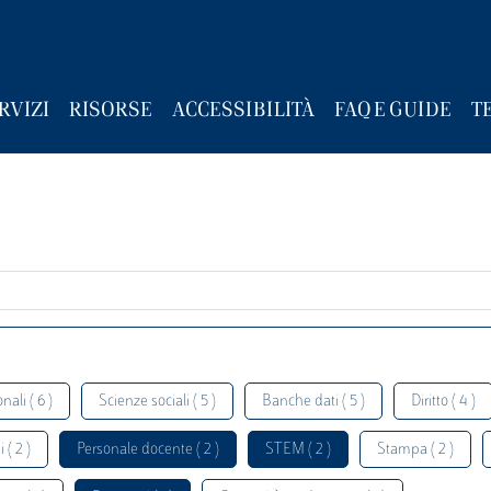
RVIZI
RISORSE
ACCESSIBILITÀ
FAQ E GUIDE
T
nali ( 6 )
Scienze sociali ( 5 )
Banche dati ( 5 )
Diritto ( 4 )
 ( 2 )
Personale docente ( 2 )
STEM ( 2 )
Stampa ( 2 )