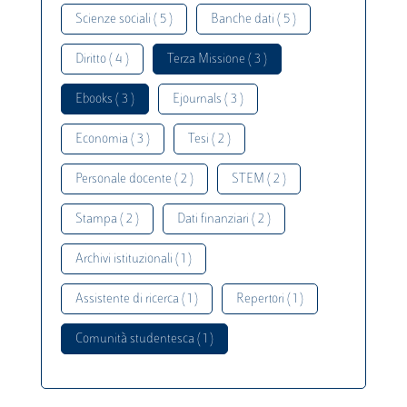
Scienze sociali ( 5 )
Banche dati ( 5 )
Diritto ( 4 )
Terza Missione ( 3 )
Ebooks ( 3 )
Ejournals ( 3 )
Economia ( 3 )
Tesi ( 2 )
Personale docente ( 2 )
STEM ( 2 )
Stampa ( 2 )
Dati finanziari ( 2 )
Archivi istituzionali ( 1 )
Assistente di ricerca ( 1 )
Repertori ( 1 )
Comunità studentesca ( 1 )