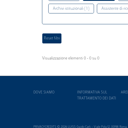
Archivi istituzionali ( 1 )
Assistente di rice
Visualizzazione elementi 0 - 0 su 0
DOVE SIAMO
INFORMATIVA SUL
ARE
TRATTAMENTO DEI DATI
PRIVACYCREDITS © 2026 LUISS Guido Carli - Viale Pola 12, 00198 Roma, It