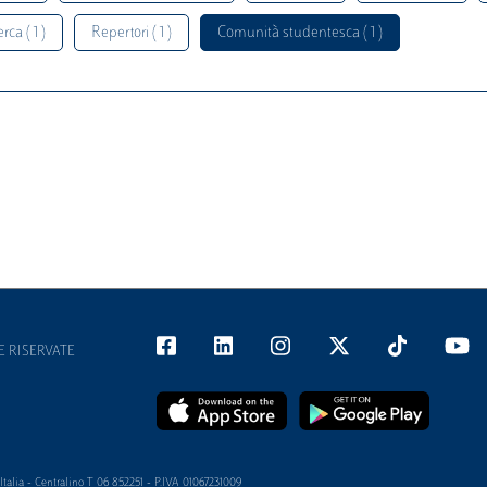
rca ( 1 )
Repertori ( 1 )
Comunità studentesca ( 1 )
E RISERVATE
alia - Centralino T 06 852251 - P.IVA 01067231009