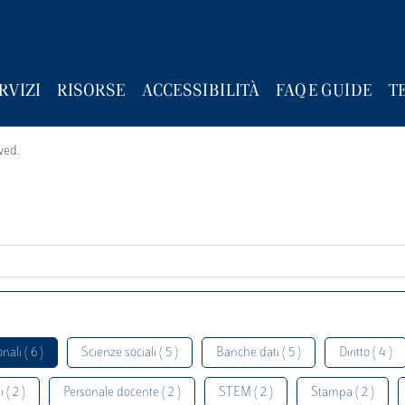
RVIZI
RISORSE
ACCESSIBILITÀ
FAQ E GUIDE
T
wed.
nali ( 6 )
Scienze sociali ( 5 )
Banche dati ( 5 )
Diritto ( 4 )
 ( 2 )
Personale docente ( 2 )
STEM ( 2 )
Stampa ( 2 )