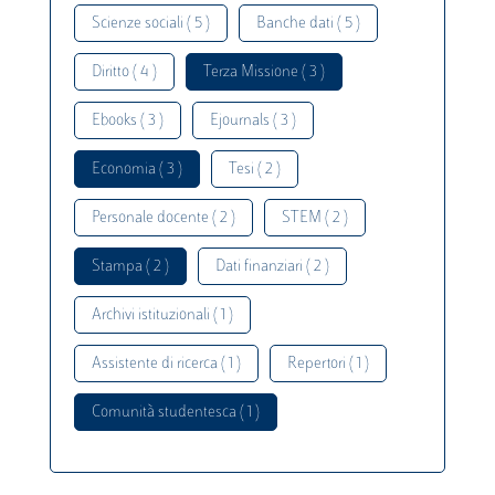
Scienze sociali ( 5 )
Banche dati ( 5 )
Diritto ( 4 )
Terza Missione ( 3 )
Ebooks ( 3 )
Ejournals ( 3 )
Economia ( 3 )
Tesi ( 2 )
Personale docente ( 2 )
STEM ( 2 )
Stampa ( 2 )
Dati finanziari ( 2 )
Archivi istituzionali ( 1 )
Assistente di ricerca ( 1 )
Repertori ( 1 )
Comunità studentesca ( 1 )