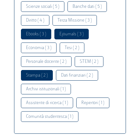
Scienze sociali ( 5 )
Banche dati ( 5 )
Diritto ( 4 )
Terza Missione ( 3 )
Ebooks ( 3 )
Ejournals ( 3 )
Economia ( 3 )
Tesi ( 2 )
Personale docente ( 2 )
STEM ( 2 )
Stampa ( 2 )
Dati finanziari ( 2 )
Archivi istituzionali ( 1 )
Assistente di ricerca ( 1 )
Repertori ( 1 )
Comunità studentesca ( 1 )