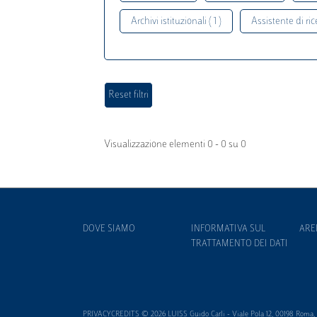
Archivi istituzionali ( 1 )
Assistente di rice
Visualizzazione elementi 0 - 0 su 0
DOVE SIAMO
INFORMATIVA SUL
ARE
TRATTAMENTO DEI DATI
PRIVACYCREDITS © 2026 LUISS Guido Carli - Viale Pola 12, 00198 Roma, It