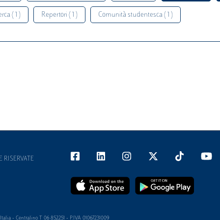
rca ( 1 )
Repertori ( 1 )
Comunità studentesca ( 1 )
E RISERVATE
alia - Centralino T 06 852251 - P.IVA 01067231009