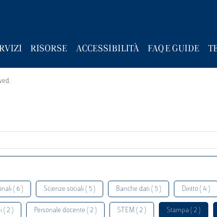
RVIZI
RISORSE
ACCESSIBILITÀ
FAQ E GUIDE
T
wed.
nali ( 6 )
Scienze sociali ( 5 )
Banche dati ( 5 )
Diritto ( 4 )
 ( 2 )
Personale docente ( 2 )
STEM ( 2 )
Stampa ( 2 )